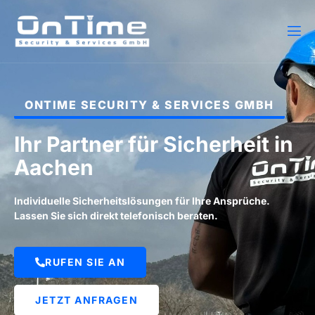
ONTIME SECURITY & SERVICES GMBH
Ihr Partner für Sicherheit in
Aachen
Individuelle Sicherheitslösungen für Ihre Ansprüche.
Lassen Sie sich direkt telefonisch beraten.
RUFEN SIE AN
JETZT ANFRAGEN