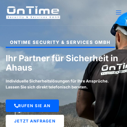
ONTIME SECURITY & SERVICES GMBH
Ihr Partner für Sicherheit in
Ahaus
Individuelle Sicherheitslösungen für Ihre Ansprüche.
Lassen Sie sich direkt telefonisch beraten.
RUFEN SIE AN
JETZT ANFRAGEN