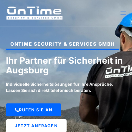
ONTIME SECURITY & SERVICES GMBH
Ihr Partner für Sicherheit in
Augsburg
Individuelle Sicherheitslösungen für Ihre Ansprüche.
Lassen Sie sich direkt telefonisch beraten.
RUFEN SIE AN
JETZT ANFRAGEN