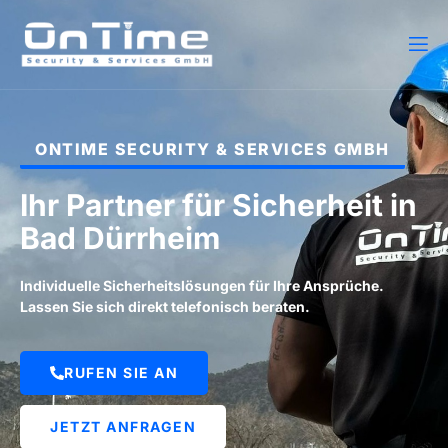
ONTIME SECURITY & SERVICES GMBH
Ihr Partner für Sicherheit in
Bad Dürrheim
Individuelle Sicherheitslösungen für Ihre Ansprüche.
Lassen Sie sich direkt telefonisch beraten.
RUFEN SIE AN
JETZT ANFRAGEN