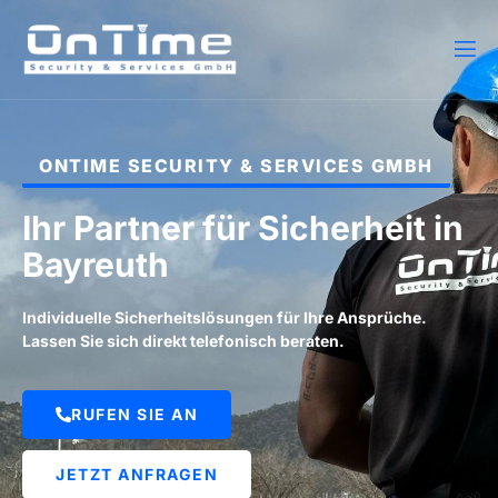
ONTIME SECURITY & SERVICES GMBH
Ihr Partner für Sicherheit in
Bayreuth
Individuelle Sicherheitslösungen für Ihre Ansprüche.
Lassen Sie sich direkt telefonisch beraten.
RUFEN SIE AN
JETZT ANFRAGEN