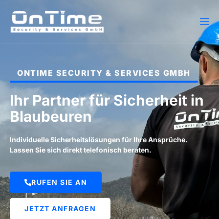
ONTIME SECURITY & SERVICES GMBH
Ihr Partner für Sicherheit in
Blaubeuren
Individuelle Sicherheitslösungen für Ihre Ansprüche.
Lassen Sie sich direkt telefonisch beraten.
RUFEN SIE AN
JETZT ANFRAGEN