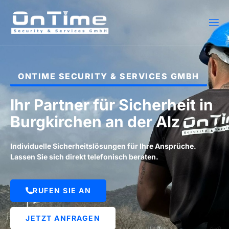
ONTIME SECURITY & SERVICES GMBH
Ihr Partner für Sicherheit in
Burgkirchen an der Alz
Individuelle Sicherheitslösungen für Ihre Ansprüche.
Lassen Sie sich direkt telefonisch beraten.
RUFEN SIE AN
JETZT ANFRAGEN