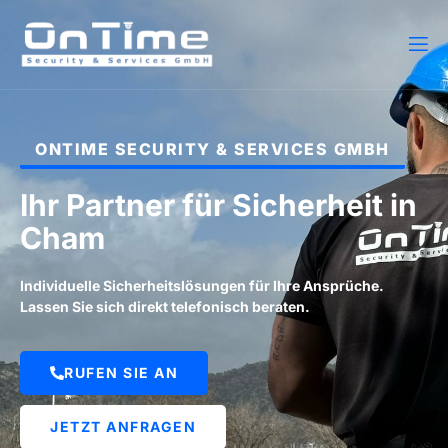
ONTIME SECURITY & SERVICES GMBH
Ihr Partner für Sicherheit in
Cham
Individuelle Sicherheitslösungen für Ihre Ansprüche.
Lassen Sie sich direkt telefonisch beraten.
RUFEN SIE AN
JETZT ANFRAGEN