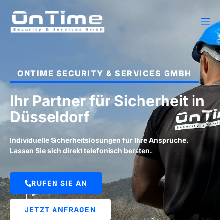
ONTIME SECURITY & SERVICES GMBH
Ihr Partner für Sicherheit in
Düsseldorf
Individuelle Sicherheitslösungen für Ihre Ansprüche.
Lassen Sie sich direkt telefonisch beraten.
RUFEN SIE AN
JETZT ANFRAGEN