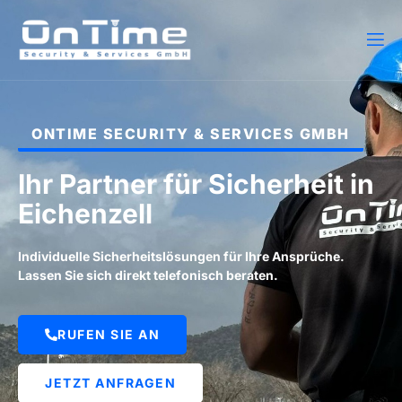
ONTIME SECURITY & SERVICES GMBH
Ihr Partner für Sicherheit in
Eichenzell
Individuelle Sicherheitslösungen für Ihre Ansprüche.
Lassen Sie sich direkt telefonisch beraten.
RUFEN SIE AN
JETZT ANFRAGEN