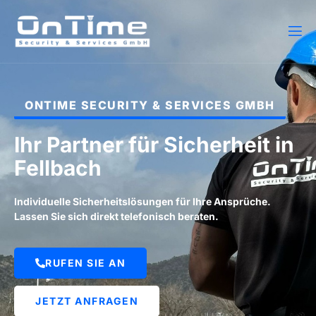
ONTIME SECURITY & SERVICES GMBH
Ihr Partner für Sicherheit in
Fellbach
Individuelle Sicherheitslösungen für Ihre Ansprüche.
Lassen Sie sich direkt telefonisch beraten.
RUFEN SIE AN
JETZT ANFRAGEN