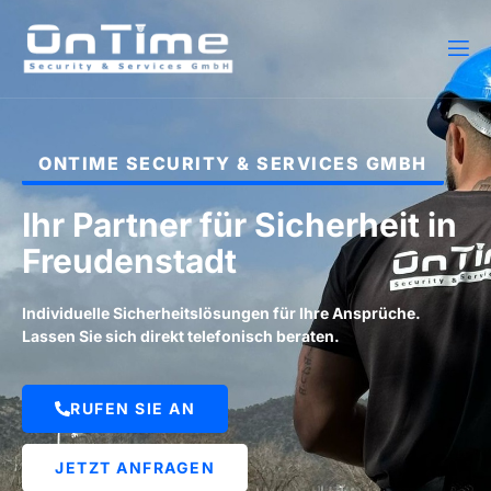
ONTIME SECURITY & SERVICES GMBH
Ihr Partner für Sicherheit in
Freudenstadt
Individuelle Sicherheitslösungen für Ihre Ansprüche.
Lassen Sie sich direkt telefonisch beraten.
RUFEN SIE AN
JETZT ANFRAGEN