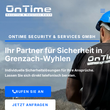
ONTIME SECURITY & SERVICES GMBH
Ihr Partner für Sicherheit in
Grenzach-Wyhlen
Individuelle Sicherheitslösungen für Ihre Ansprüche.
Lassen Sie sich direkt telefonisch beraten.
RUFEN SIE AN
JETZT ANFRAGEN