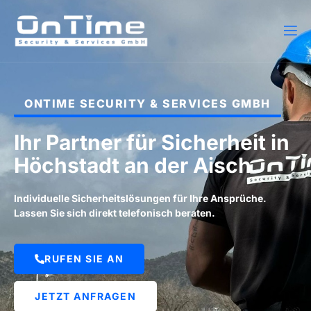
ONTIME SECURITY & SERVICES GMBH
Ihr Partner für Sicherheit in
Höchstadt an der Aisch
Individuelle Sicherheitslösungen für Ihre Ansprüche.
Lassen Sie sich direkt telefonisch beraten.
RUFEN SIE AN
JETZT ANFRAGEN