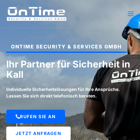
ONTIME SECURITY & SERVICES GMBH
Ihr Partner für Sicherheit in
Kall
Individuelle Sicherheitslösungen für Ihre Ansprüche.
Lassen Sie sich direkt telefonisch beraten.
RUFEN SIE AN
JETZT ANFRAGEN