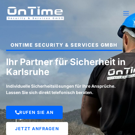
ONTIME SECURITY & SERVICES GMBH
Ihr Partner für Sicherheit in
Karlsruhe
Individuelle Sicherheitslösungen für Ihre Ansprüche.
Lassen Sie sich direkt telefonisch beraten.
RUFEN SIE AN
JETZT ANFRAGEN