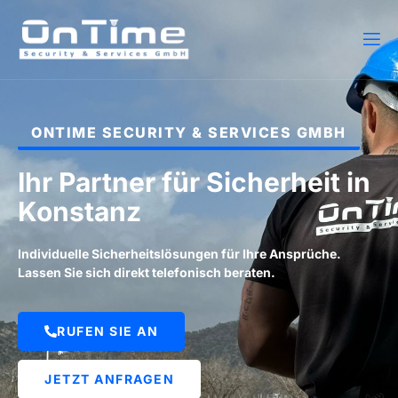
ONTIME SECURITY & SERVICES GMBH
Ihr Partner für Sicherheit in
Konstanz
Individuelle Sicherheitslösungen für Ihre Ansprüche.
Lassen Sie sich direkt telefonisch beraten.
RUFEN SIE AN
JETZT ANFRAGEN