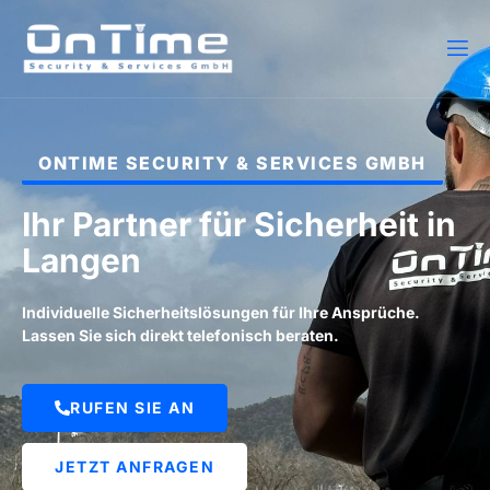
ONTIME SECURITY & SERVICES GMBH
Ihr Partner für Sicherheit in
Langen
Individuelle Sicherheitslösungen für Ihre Ansprüche.
Lassen Sie sich direkt telefonisch beraten.
RUFEN SIE AN
JETZT ANFRAGEN