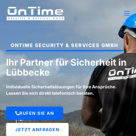
ONTIME SECURITY & SERVICES GMBH
Ihr Partner für Sicherheit in
Lübbecke
Individuelle Sicherheitslösungen für Ihre Ansprüche.
Lassen Sie sich direkt telefonisch beraten.
RUFEN SIE AN
JETZT ANFRAGEN