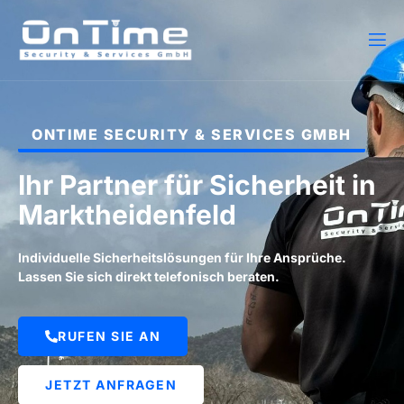
ONTIME SECURITY & SERVICES GMBH
Ihr Partner für Sicherheit in
Marktheidenfeld
Individuelle Sicherheitslösungen für Ihre Ansprüche.
Lassen Sie sich direkt telefonisch beraten.
RUFEN SIE AN
JETZT ANFRAGEN