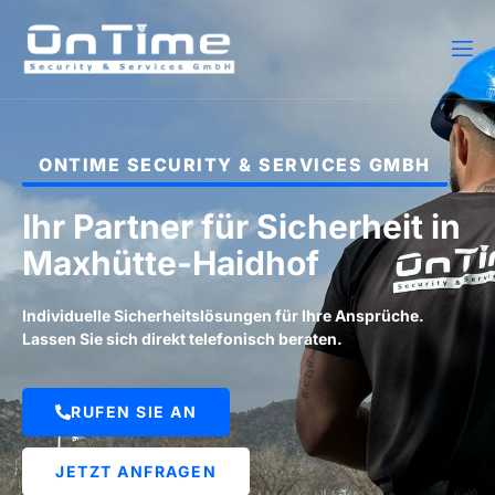
ONTIME SECURITY & SERVICES GMBH
Ihr Partner für Sicherheit in
Maxhütte-Haidhof
Individuelle Sicherheitslösungen für Ihre Ansprüche.
Lassen Sie sich direkt telefonisch beraten.
RUFEN SIE AN
JETZT ANFRAGEN