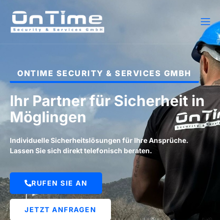
ONTIME SECURITY & SERVICES GMBH
Ihr Partner für Sicherheit in
Möglingen
Individuelle Sicherheitslösungen für Ihre Ansprüche.
Lassen Sie sich direkt telefonisch beraten.
RUFEN SIE AN
JETZT ANFRAGEN