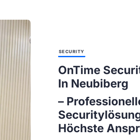
SECURITY
OnTime Securi
In Neubiberg
– Professionell
Securitylösun
Höchste Ansp