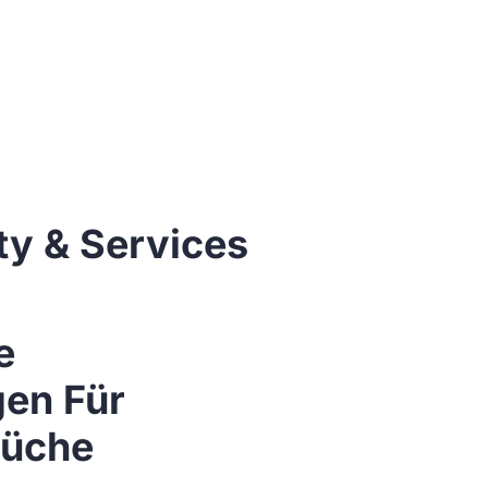
ty & Services
e
gen Für
rüche