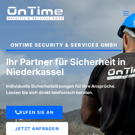
ONTIME SECURITY & SERVICES GMBH
Ihr Partner für Sicherheit in
Niederkassel
Individuelle Sicherheitslösungen für Ihre Ansprüche.
Lassen Sie sich direkt telefonisch beraten.
RUFEN SIE AN
JETZT ANFRAGEN