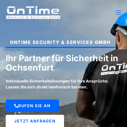
ONTIME SECURITY & SERVICES GMBH
Ihr Partner für Sicherheit in
Ochsenfurt
Individuelle Sicherheitslösungen für Ihre Ansprüche.
Lassen Sie sich direkt telefonisch beraten.
RUFEN SIE AN
JETZT ANFRAGEN