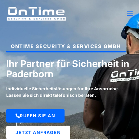
ONTIME SECURITY & SERVICES GMBH
Ihr Partner für Sicherheit in
Paderborn
Individuelle Sicherheitslösungen für Ihre Ansprüche.
Lassen Sie sich direkt telefonisch beraten.
RUFEN SIE AN
JETZT ANFRAGEN