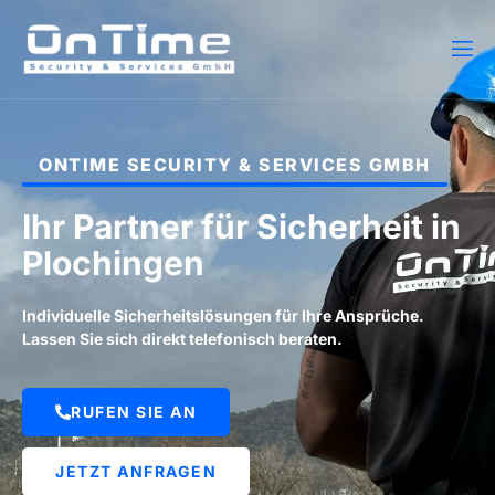
ONTIME SECURITY & SERVICES GMBH
Ihr Partner für Sicherheit in
Plochingen
Individuelle Sicherheitslösungen für Ihre Ansprüche.
Lassen Sie sich direkt telefonisch beraten.
RUFEN SIE AN
JETZT ANFRAGEN