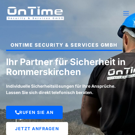
ONTIME SECURITY & SERVICES GMBH
Ihr Partner für Sicherheit in
Rommerskirchen
Individuelle Sicherheitslösungen für Ihre Ansprüche.
Lassen Sie sich direkt telefonisch beraten.
RUFEN SIE AN
JETZT ANFRAGEN