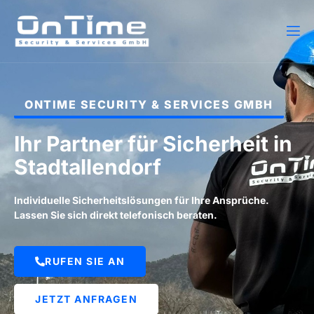
ONTIME SECURITY & SERVICES GMBH
Ihr Partner für Sicherheit in
Stadtallendorf
Individuelle Sicherheitslösungen für Ihre Ansprüche.
Lassen Sie sich direkt telefonisch beraten.
RUFEN SIE AN
JETZT ANFRAGEN