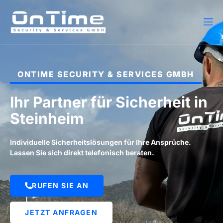
ONTIME SECURITY & SERVICES GMBH
Ihr Partner für Sicherheit in
Steinheim
Individuelle Sicherheitslösungen für Ihre Ansprüche.
Lassen Sie sich direkt telefonisch beraten.
RUFEN SIE AN
JETZT ANFRAGEN