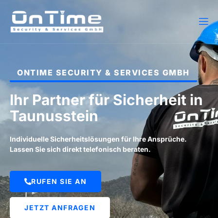
ONTIME SECURITY & SERVICES GMBH
Ihr Partner für Sicherheit in
Taunusstein
Individuelle Sicherheitslösungen für Ihre Ansprüche.
Lassen Sie sich direkt telefonisch beraten.
RUFEN SIE AN
JETZT ANFRAGEN