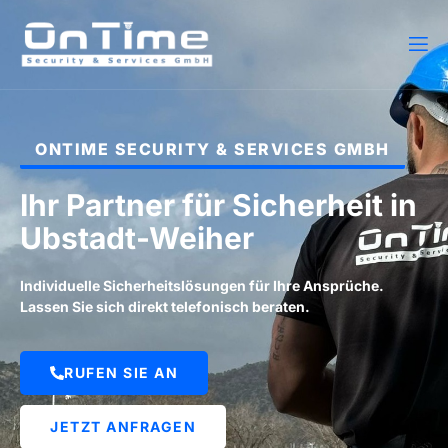
ONTIME SECURITY & SERVICES GMBH
Ihr Partner für Sicherheit in
Ubstadt-Weiher
Individuelle Sicherheitslösungen für Ihre Ansprüche.
Lassen Sie sich direkt telefonisch beraten.
RUFEN SIE AN
JETZT ANFRAGEN