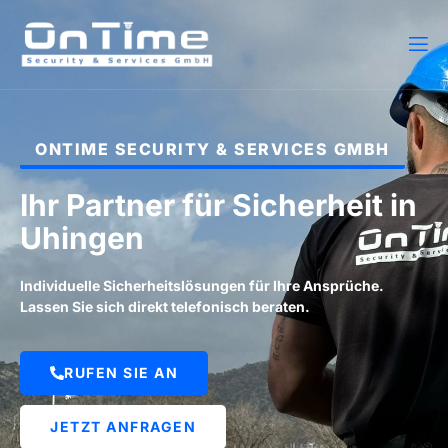
ONTIME SECURITY & SERVICES GMBH
Ihr Partner für Sicherheit in
Uhingen
Individuelle Sicherheitslösungen für Ihre Ansprüche.
Lassen Sie sich direkt telefonisch beraten.
RUFEN SIE AN
JETZT ANFRAGEN