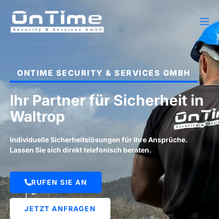
ONTIME SECURITY & SERVICES GMBH
Ihr Partner für Sicherheit in
Waltrop
Individuelle Sicherheitslösungen für Ihre Ansprüche.
Lassen Sie sich direkt telefonisch beraten.
RUFEN SIE AN
JETZT ANFRAGEN