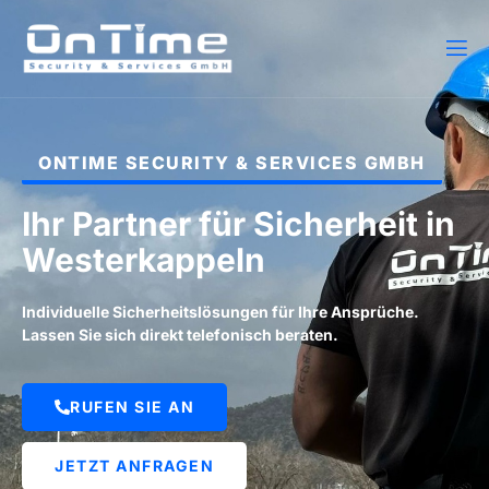
ONTIME SECURITY & SERVICES GMBH
Ihr Partner für Sicherheit in
Westerkappeln
Individuelle Sicherheitslösungen für Ihre Ansprüche.
Lassen Sie sich direkt telefonisch beraten.
RUFEN SIE AN
JETZT ANFRAGEN