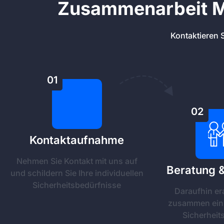
Zusammenarbeit Mi
Kontaktieren S
01
02
Kontaktaufnahme
Nehmen Sie Kontakt mit uns auf
Beratung 
und schildern Sie Ihre individuellen
Sicherheitsbedürfnisse
Daraufhin er
zusammen ein 
Sicherheit