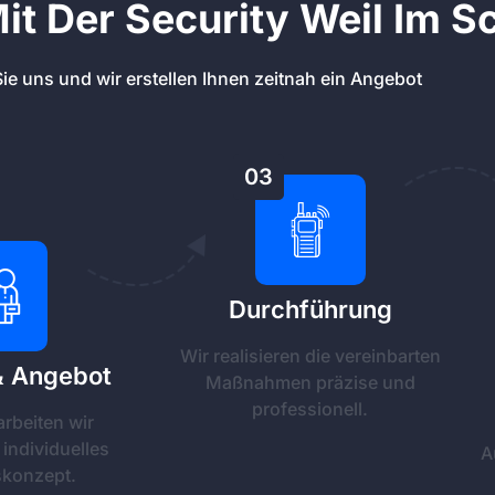
t Der Security Weil Im 
ie uns und wir erstellen Ihnen zeitnah ein Angebot
03
Durchführung
Wir realisieren die vereinbarten
& Angebot
Maßnahmen präzise und
professionell.
arbeiten wir
individuelles
A
skonzept.