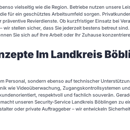
ebenso vielseitig wie die Region. Betriebe nutzen unsere L
ie für ein geschütztes Arbeitsumfeld sorgen. Privatkunde
räventive Revierdienste. Ob kurzfristiger Einsatz bei Vera
r stellen sicher, dass Sie jederzeit bestens betreut sind.
nen Sie sich auf Ihre Arbeit oder Ihr Zuhause konzentrier
zepte Im Landkreis Böbl
ertem Personal, sondern ebenso auf technischer Unterstützu
 Technik wie Videoüberwachung, Zugangskontrollsystemen u
iten kundenorientiert, respektvoll und fachlich souverän. Ge
acht unseren Security-Service Landkreis Böblingen zu ein
alter oder private Auftraggeber – wir entwickeln Sicherhei