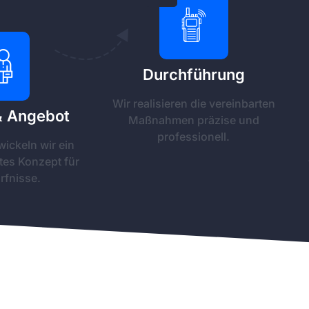
Durchführung
Wir realisieren die vereinbarten
& Angebot
Maßnahmen präzise und
professionell.
ickeln wir ein
es Konzept für
rfnisse.