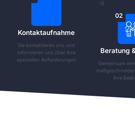
02
Kontaktaufnahme
Sie kontaktieren uns und
Beratung 
informieren uns über Ihre
speziellen Anforderungen
Gemeinsam entw
maßgeschneidert
Ihre Bedü