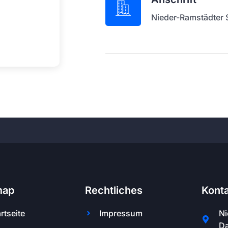
Nieder-Ramstädter S
map
Rechtliches
Kont
rtseite
Impressum
Ni
Da