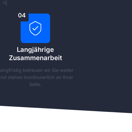
04
Langjährige
Zusammenarbeit
angfristig betreuen wir Sie weiter
nd stehen kontinuierlich an Ihrer
Seite.