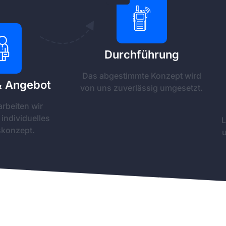
Durchführung
Das abgestimmte Konzept wird
& Angebot
von uns zuverlässig umgesetzt.
arbeiten wir
individuelles
L
skonzept.
u