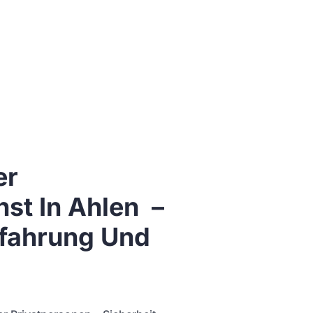
er
nst In Ahlen –
fahrung Und