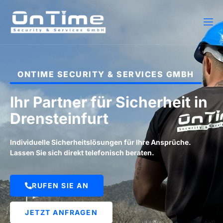
ONTIME SECURITY & SERVICES GMBH
Ihr Partner für Sicherheit in
Drensteinfurt
Individuelle Sicherheitslösungen für Ihre Ansprüche.
Lassen Sie sich direkt telefonisch beraten.
RUFEN SIE AN
JETZT ANFRAGEN