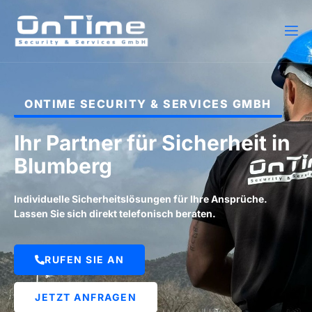
ONTIME SECURITY & SERVICES GMBH
Ihr Partner für Sicherheit in
Blumberg
Individuelle Sicherheitslösungen für Ihre Ansprüche.
Lassen Sie sich direkt telefonisch beraten.
RUFEN SIE AN
JETZT ANFRAGEN