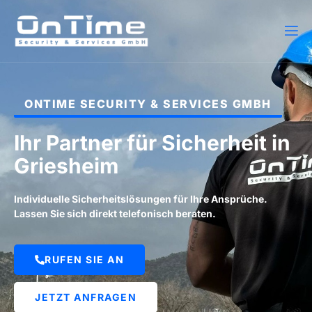
ONTIME SECURITY & SERVICES GMBH
Ihr Partner für Sicherheit in
Griesheim
Individuelle Sicherheitslösungen für Ihre Ansprüche.
Lassen Sie sich direkt telefonisch beraten.
RUFEN SIE AN
JETZT ANFRAGEN