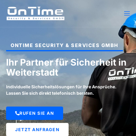
ONTIME SECURITY & SERVICES GMBH
Ihr Partner für Sicherheit in
Weiterstadt
Individuelle Sicherheitslösungen für Ihre Ansprüche.
Lassen Sie sich direkt telefonisch beraten.
RUFEN SIE AN
JETZT ANFRAGEN